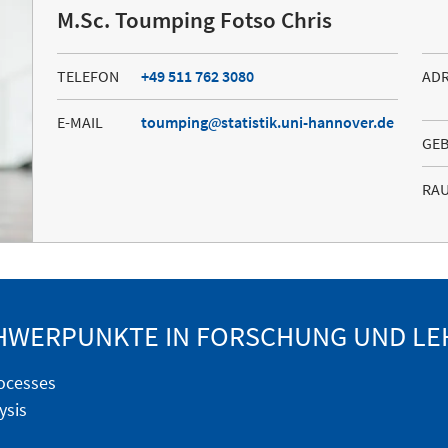
M.Sc. Toumping Fotso Chris
TELEFON
+49 511 762 3080
AD
E-MAIL
toumping
statistik.uni-hannover.de
GE
RA
HWERPUNKTE IN FORSCHUNG UND LE
ocesses
ysis