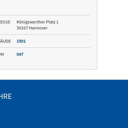
RESSE
Königsworther Platz 1
30167 Hannover
BÄUDE
1501
UM
047
HRE